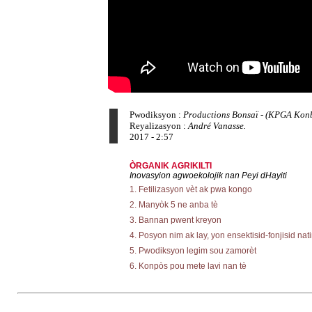
Pwodiksyon :
Productions Bonsaï - (KPGA Konb
Reyalizasyon :
André Vanasse.
2017 - 2:57
ÒRGANIK AGRIKILTI
Inovasyion agwoekolojik nan Peyi dHayiti
1. Fetilizasyon vèt ak pwa kongo
2. Manyòk 5 ne anba tè
3. Bannan pwent kreyon
4. Posyon nim ak lay, yon ensektisid-fonjisid nati
5. Pwodiksyon legim sou zamorèt
6. Konpòs pou mete lavi nan tè